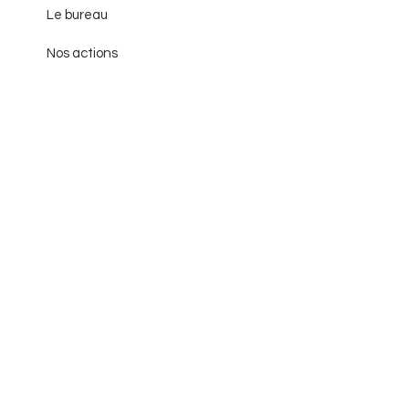
Le bureau
Nos actions
Nos évènements
Annuaire des pros du vélo
Contactez-nous
Suivre nos actions
Recevez notre newsletter
mensuelle et soyez
informée de nos actions, de
nos évènements et toutes
nos actualités.
Je m'abonne